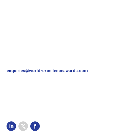
Contact Us
World Excellence Awards Ltd
11a High Street
Tunbridge Wells
Kent, TN1 1UL
UK
T
+44 (0)1892 538690
enquiries@world-excellenceawards.com
Follow Us